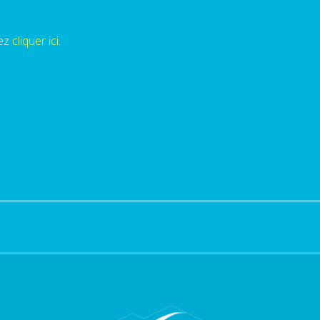
lez
cliquer ici
.