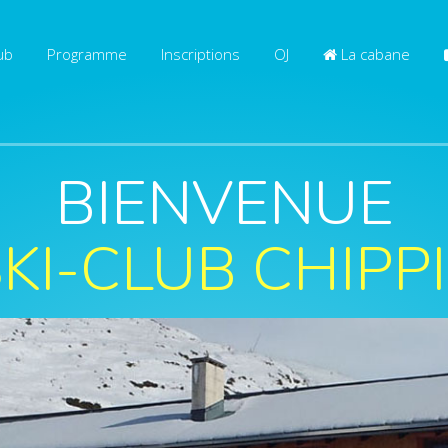
ub
Programme
Inscriptions
OJ
La cabane
BIENVENUE
KI-CLUB CHIPP